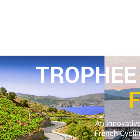
TROPHEE
An innovativ
French Cycli