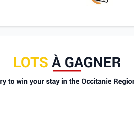
LOTS
À GAGNER
ry to win your stay in the Occitanie Regio
pensés dans ce trophée : les 3 premiers hommes e
s femmes ainsi que le 1er ou la 1ère de chaque c
Voir les lots