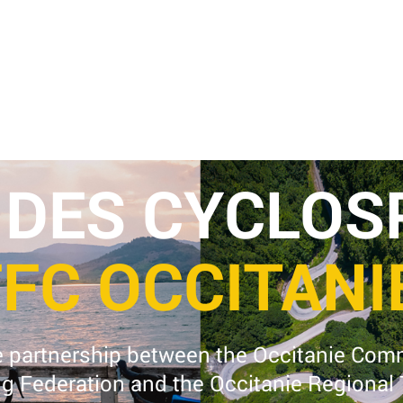
 DES CYCLOS
FFC OCCITANI
e partnership between the Occitanie Comm
ng Federation and the Occitanie Regional