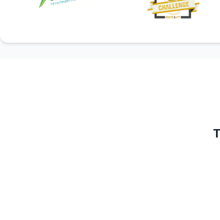
T
Sont récom
première