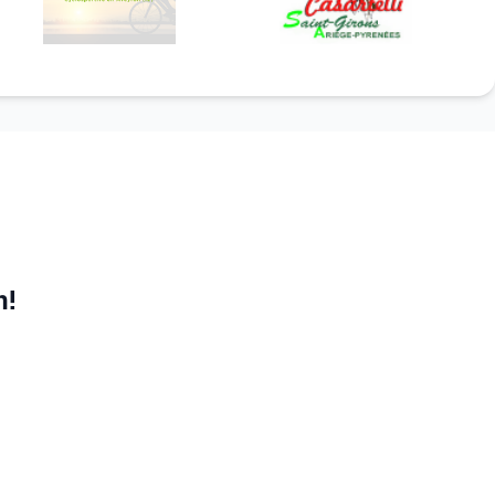
n!
t les trois
atégorie.