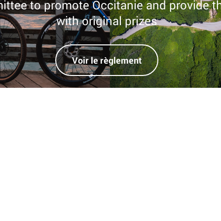
ttee to promote Occitanie and provide th
with original prizes
Voir le règlement