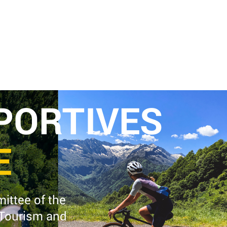
PORTIVES
E
ittee of the
#}
 Tourism and